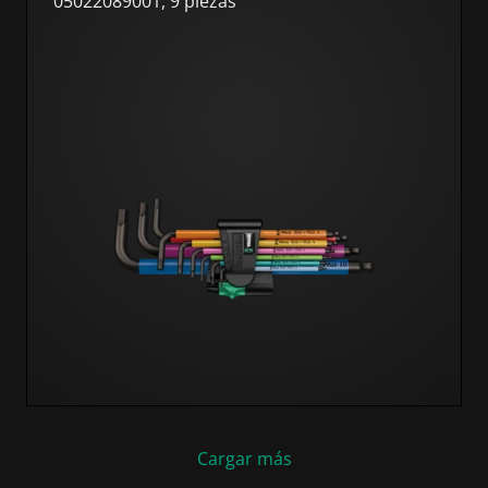
05022089001, 9 piezas
Cargar más