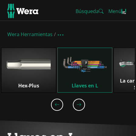
Búsqueda
Menú
Wera Herramientas
Omitir lista
La car
Hex-Plus
Llaves en L