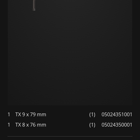
1
TX 9 x 79 mm
(1)
05024351001
1
TX 8 x 76 mm
(1)
05024350001