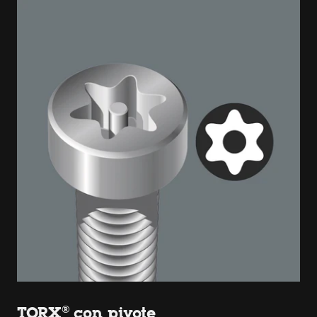
TORX® con pivote