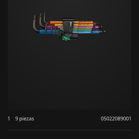
1
9 piezas
05022089001