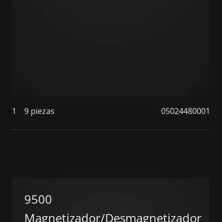
1
9 piezas
05024480001
9500
Magnetizador/Desmagnetizador