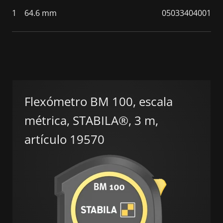
1
64.6 mm
05033404001
Flexómetro BM 100, escala
métrica, STABILA®, 3 m,
artículo 19570