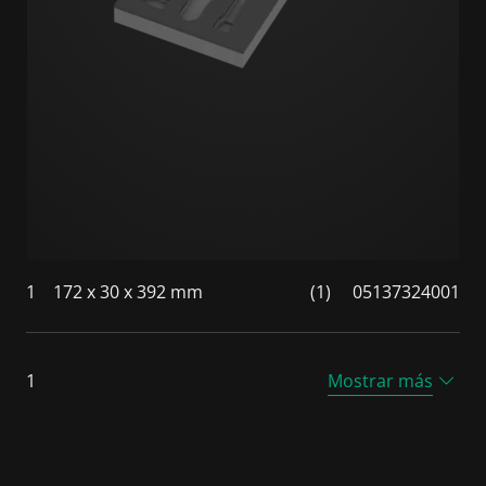
1
172 x 30 x 392 mm
(1)
05137324001
1
Mostrar más