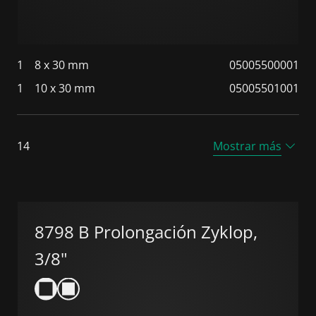
1
8 x 30 mm
05005500001
1
10 x 30 mm
05005501001
14
Mostrar más
8798 B Prolongación Zyklop,
3/8"