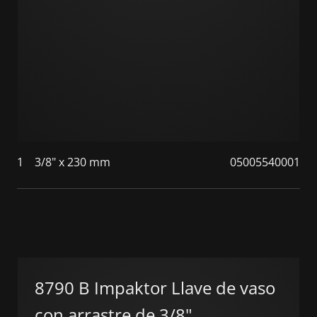
1
3/8" x 230 mm
05005540001
8790 B Impaktor Llave de vaso
con arrastre de 3/8"