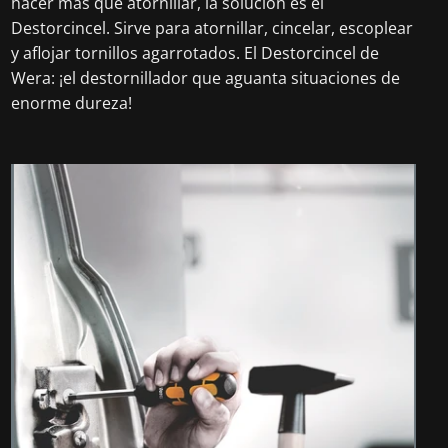
hacer más que atornillar, la solución es el
Destorcincel. Sirve para atornillar, cincelar, escoplear
y aflojar tornillos agarrotados. El Destorcincel de
Wera: ¡el destornillador que aguanta situaciones de
enorme dureza!