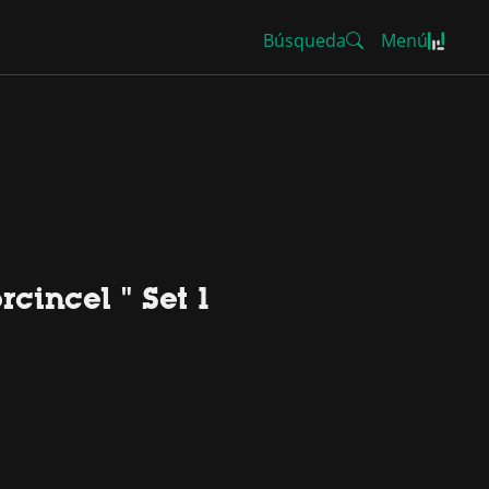
Búsqueda
Menú
cincel " Set 1