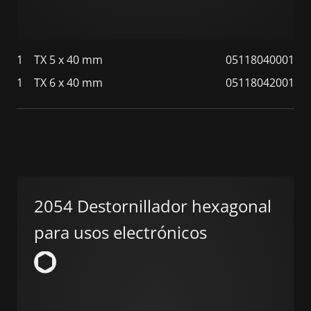
1
TX 5 x 40 mm
05118040001
1
TX 6 x 40 mm
05118042001
2054 Destornillador hexagonal
para usos electrónicos