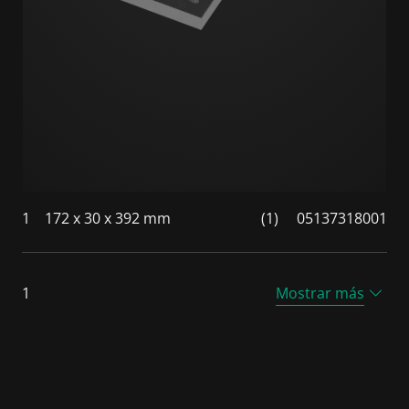
1
172 x 30 x 392 mm
(1)
05137318001
1
Mostrar más