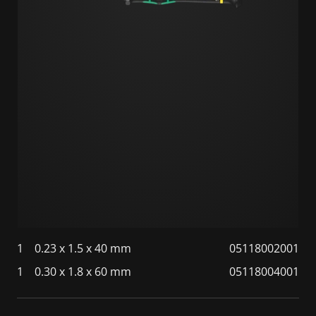
1
0.23 x 1.5 x 40 mm
05118002001
1
0.30 x 1.8 x 60 mm
05118004001