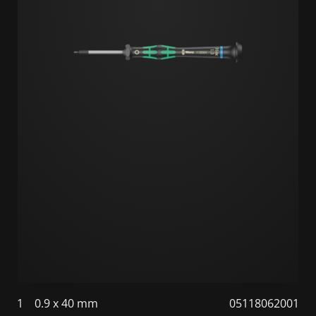
1
0.9 x 40 mm
05118062001