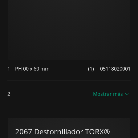
1
PH 00 x 60 mm
(1)
05118020001
2
Mostrar más
2067 Destornillador TORX®