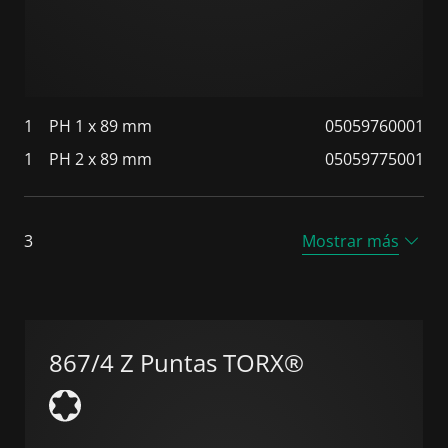
1
PH 1 x 89 mm
05059760001
1
PH 2 x 89 mm
05059775001
3
Mostrar más
867/4 Z Puntas TORX®