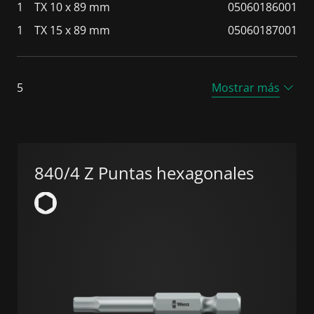
1
TX 10 x 89 mm
05060186001
1
TX 15 x 89 mm
05060187001
5
Mostrar más
840/4 Z Puntas hexagonales