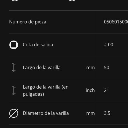
Número de pieza
050601500
Cota de salida
# 00
Largo de la varilla
mm
50
Largo de la varilla (en
inch
2"
pulgadas)
Diámetro de la varilla
mm
3,5