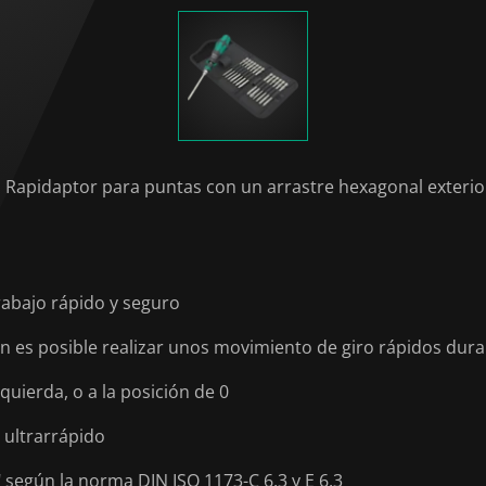
apidaptor para puntas con un arrastre hexagonal exterior d
rabajo rápido y seguro
n es posible realizar unos movimiento de giro rápidos duran
uierda, o a la posición de 0
 ultrarrápido
 según la norma DIN ISO 1173-C 6,3 y E 6,3