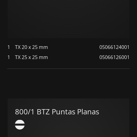
1
TX 20 x 25 mm
05066124001
1
TX 25 x 25 mm
05066126001
800/1 BTZ Puntas Planas