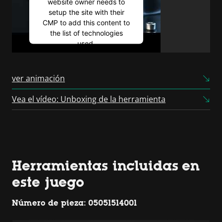
website owner needs to
setup the site with their
CMP to add this content to
the list of technologies
used.
Powered by
Usercentrics
Consent Management
ver animación
Platform
Vea el vídeo: Unboxing de la herramienta
Herramientas incluidas en
este juego
Número de pieza: 05051514001