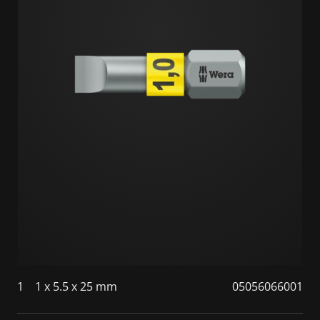
1
1 x 5.5 x 25 mm
05056066001