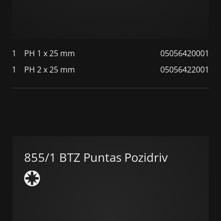
1
PH 1 x 25 mm
05056420001
1
PH 2 x 25 mm
05056422001
855/1 BTZ Puntas Pozidriv