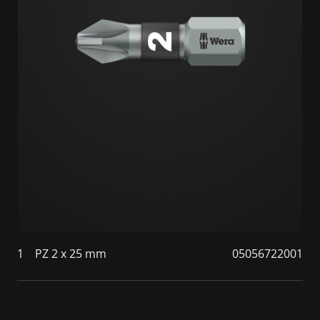
1
PZ 2 x 25 mm
05056722001