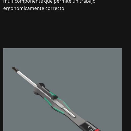
multicomponente que permite un trabajo
ergonómicamente correcto.