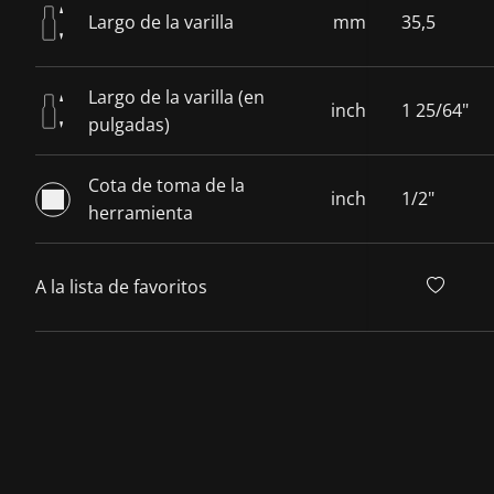
Largo de la varilla
mm
35,5
Largo de la varilla (en
inch
1 25/64"
pulgadas)
Cota de toma de la
inch
1/2"
herramienta
A la lista de favoritos