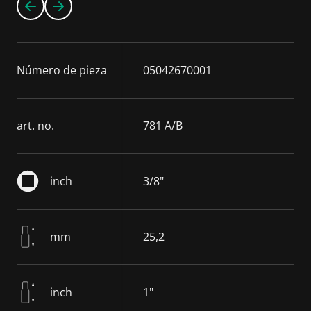
Número de pieza
05042670001
art. no.
781 A/B
inch
3/8"
mm
25,2
inch
1"