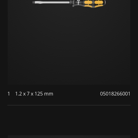
1
1.2 x 7 x 125 mm
05018266001