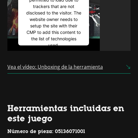
trackers that are not
disclosed to the visitor. The
website owner needs to
setup the site with their
CMP to add this content to
the list of technologies
used.
Powered by
Usercentrics
Consent Management
Vea el vídeo: Unboxing de la herramienta
Platform
Herramientas incluidas en
este juego
Número de pieza: 05136071001