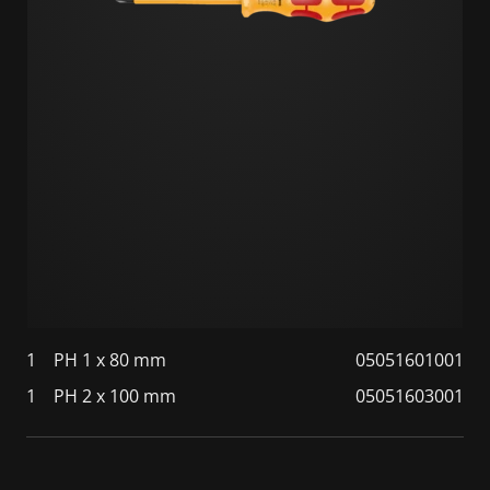
1
PH 1 x 80 mm
05051601001
1
PH 2 x 100 mm
05051603001