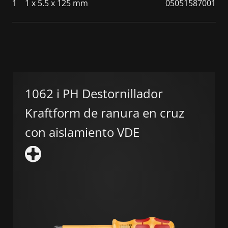
1
1 x 5.5 x 125 mm
05051587001
1062 i PH Destornillador
Kraftform de ranura en cruz
con aislamiento VDE