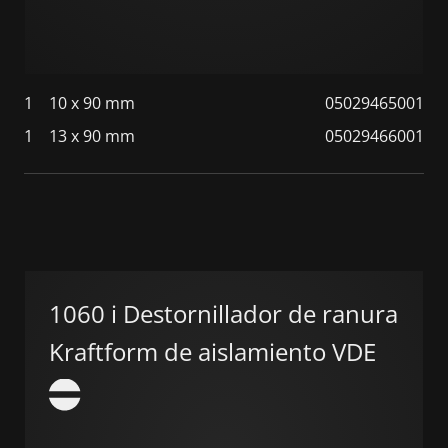
1
10 x 90 mm
05029465001
1
13 x 90 mm
05029466001
1060 i Destornillador de ranura
Kraftform de aislamiento VDE