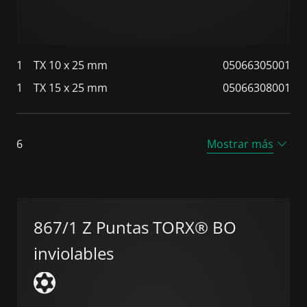
1
TX 10 x 25 mm
05066305001
1
TX 15 x 25 mm
05066308001
6
Mostrar más
867/1 Z Puntas TORX® BO
inviolables