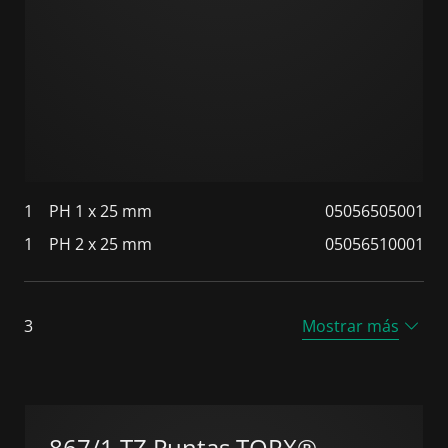
1
PH 1 x 25 mm
05056505001
1
PH 2 x 25 mm
05056510001
3
Mostrar más
867/1 TZ Puntas TORX®