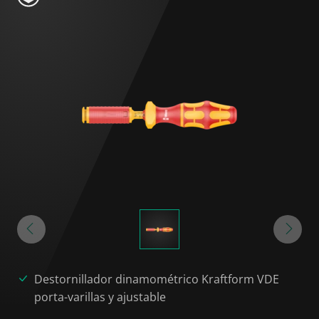
Destornillador dinamométrico Kraftform VDE
porta-varillas y ajustable