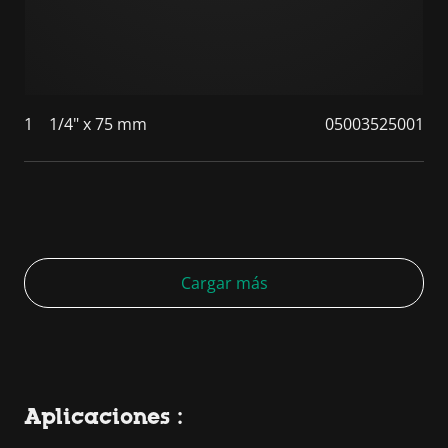
1
1/4" x 75 mm
05003525001
Cargar más
Aplicaciones :