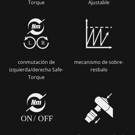
Torque
Ajustable
L
R
conmutación de
mecanismo de sobre-
izquierda/derecha Safe-
resbalo
Torque
ON
/
OFF