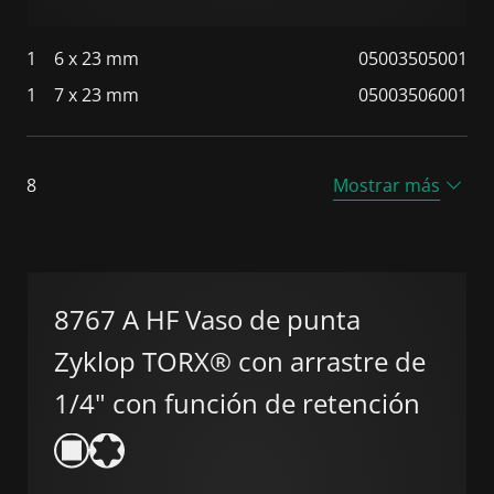
1
6 x 23 mm
05003505001
1
7 x 23 mm
05003506001
8
Mostrar más
8767 A HF Vaso de punta
Zyklop TORX® con arrastre de
1/4" con función de retención