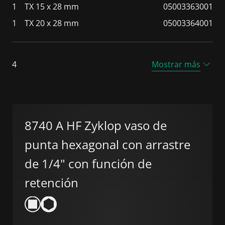
1
TX 15 x 28 mm
05003363001
1
TX 20 x 28 mm
05003364001
4
Mostrar más
8740 A HF Zyklop vaso de
punta hexagonal con arrastre
de 1/4" con función de
retención