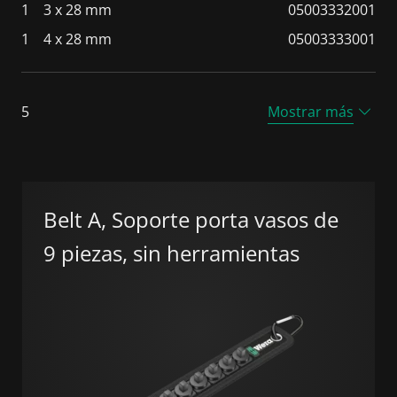
1
3 x 28 mm
05003332001
1
4 x 28 mm
05003333001
5
Mostrar más
Belt A, Soporte porta vasos de
9 piezas, sin herramientas