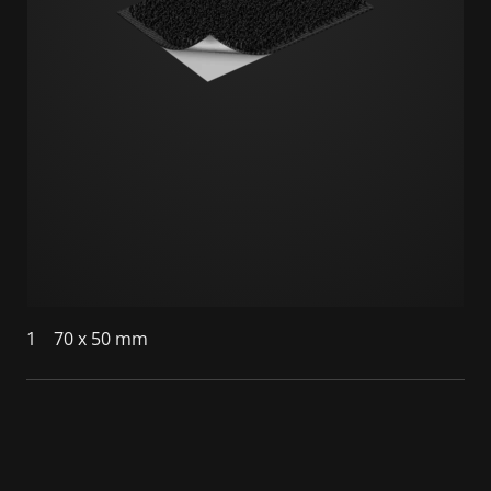
1
70 x 50 mm