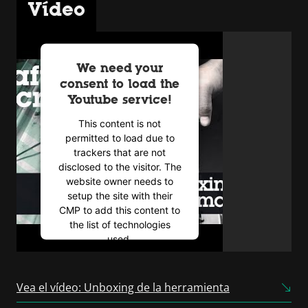
Vídeo
We need your
consent to load the
Youtube service!
This content is not
permitted to load due to
trackers that are not
disclosed to the visitor. The
website owner needs to
setup the site with their
CMP to add this content to
the list of technologies
used.
Powered by
Usercentrics
Consent Management
Vea el vídeo: Unboxing de la herramienta
Platform