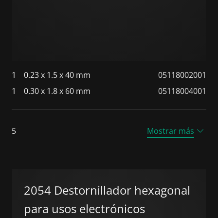
1
0.23 x 1.5 x 40 mm
05118002001
1
0.30 x 1.8 x 60 mm
05118004001
5
Mostrar más
2054 Destornillador hexagonal
para usos electrónicos