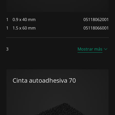
1
0.9 x 40 mm
05118062001
1
1.5 x 60 mm
05118066001
3
Mostrar más
Cinta autoadhesiva 70