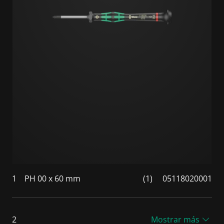
1
PH 00 x 60 mm
(1)
05118020001
2
Mostrar más