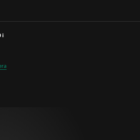
 i
era