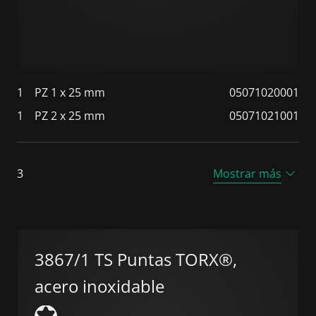
1
PZ 1 x 25 mm
05071020001
1
PZ 2 x 25 mm
05071021001
3
Mostrar más
3867/1 TS Puntas TORX®,
acero inoxidable