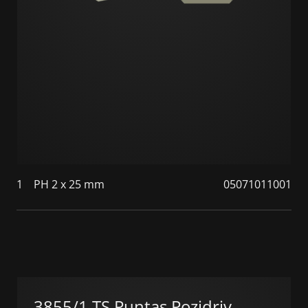
1
PH 2 x 25 mm
05071011001
3855/1 TS Puntas Pozidriv,