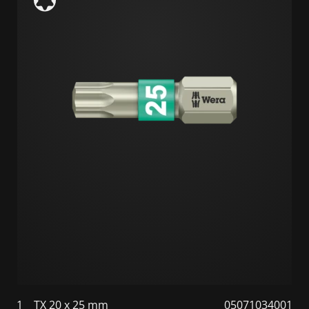
1
TX 20 x 25 mm
05071034001