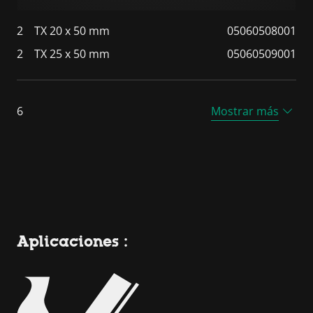
2
TX 20 x 50 mm
05060508001
2
TX 25 x 50 mm
05060509001
6
Mostrar más
Aplicaciones :