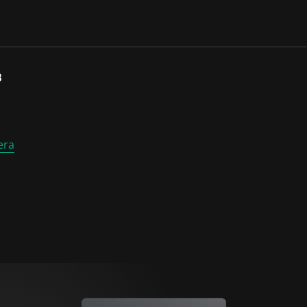
B
era