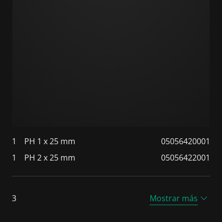
1
PH 1 x 25 mm
05056420001
1
PH 2 x 25 mm
05056422001
3
Mostrar más