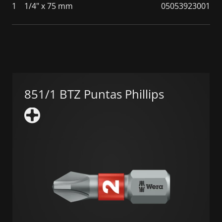
1
1/4" x 75 mm
05053923001
851/1 BTZ Puntas Phillips