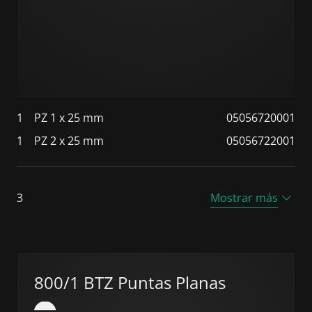
1
PZ 1 x 25 mm
05056720001
1
PZ 2 x 25 mm
05056722001
3
Mostrar más
800/1 BTZ Puntas Planas