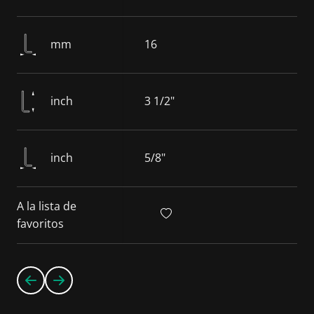
mm
16
inch
3 1/2"
inch
5/8"
A la lista de
favoritos