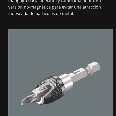
manguito hacia adelante y cambiar la punta. En
versión no-magnética para evitar una atracción
indeseada de partículas de metal.