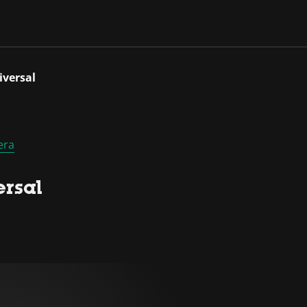
iversal
era
ersal