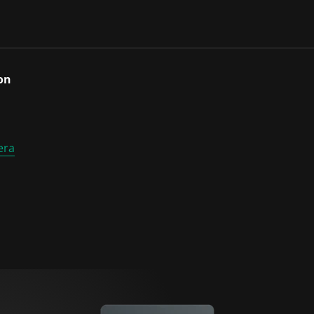
on
era