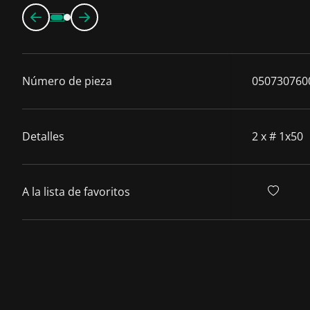
Número de pieza
050730760
Detalles
2 x # 1x50
A la lista de favoritos