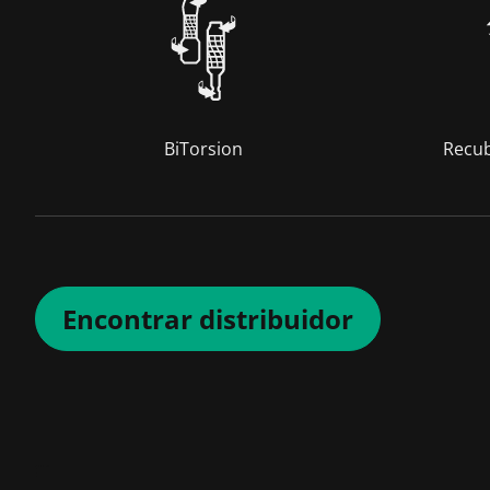
BiTorsion
Recub
Encontrar distribuidor