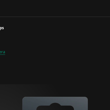
ps
era