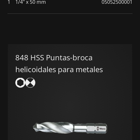
1
1/4" x 50 mm
05052500001
848 HSS Puntas-broca
helicoidales para metales