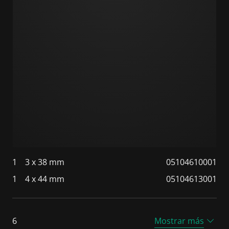
1
3 x 38 mm
05104610001
1
4 x 44 mm
05104613001
6
Mostrar más