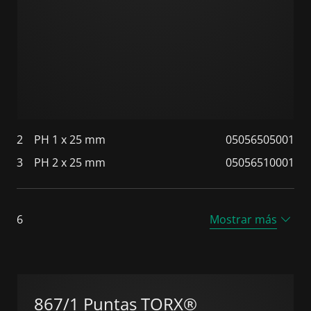
2
PH 1 x 25 mm
05056505001
3
PH 2 x 25 mm
05056510001
6
Mostrar más
867/1 Puntas TORX®