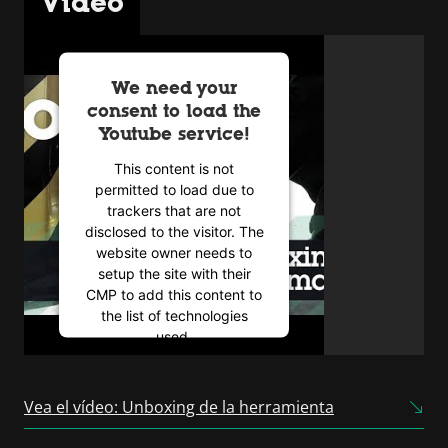
Vídeo
We need your
consent to load the
Youtube service!
This content is not
permitted to load due to
trackers that are not
disclosed to the visitor. The
website owner needs to
setup the site with their
CMP to add this content to
the list of technologies
used.
Powered by
Usercentrics
Consent Management
Vea el vídeo: Unboxing de la herramienta
Platform