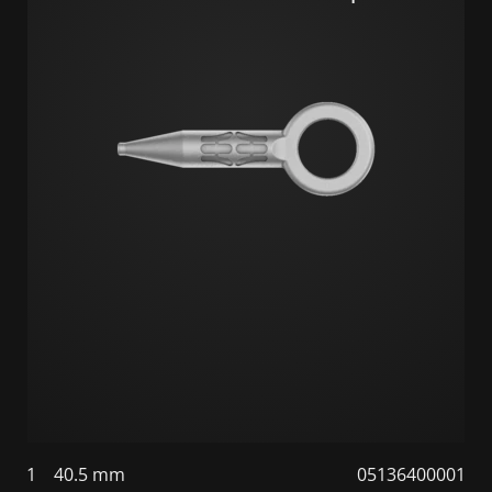
1
40.5 mm
05136400001