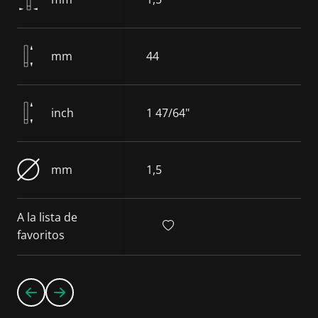
mm
44
inch
1 47/64"
mm
1,5
A la lista de
favoritos