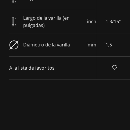
Largo de la varilla (en
inch
1 3/16"
pulgadas)
Diámetro de la varilla
mm
1,5
A la lista de favoritos