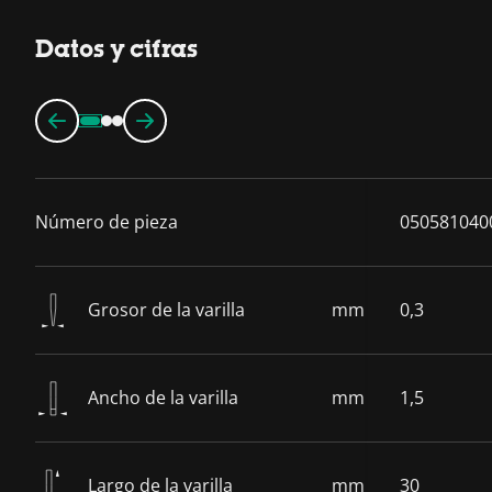
Datos y cifras
Número de pieza
050581040
Grosor de la varilla
mm
0,3
Ancho de la varilla
mm
1,5
Largo de la varilla
mm
30