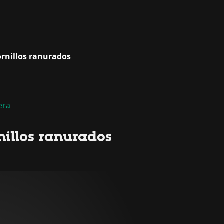
ornillos ranurados
era
nillos ranurados