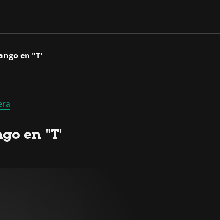
ango en "T'
era
go en "T'