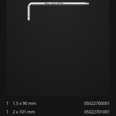
1
1.5 x 90 mm
05022700001
1
2 x 101 mm
05022701001