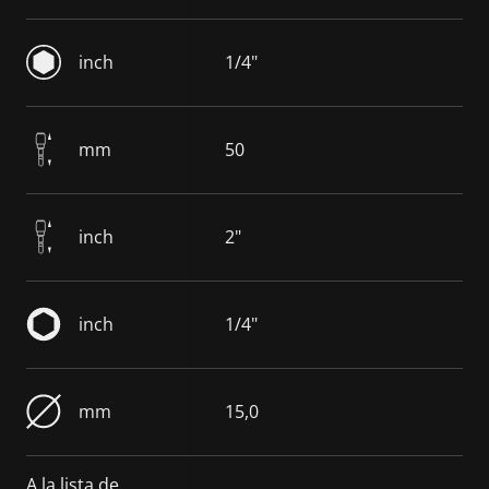
inch
1/4"
mm
50
inch
2"
inch
1/4"
mm
15,0
A la lista de