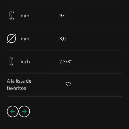
mm
97
mm
3,0
inch
2 3/8"
A la lista de
favoritos